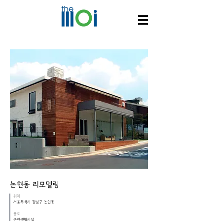
논현동 리모델링
위치
서울특벽시 강남구 논현동
용도
근린생활시설