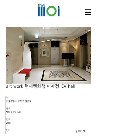
art work 현대백화점 미아점_EV hall
위치
서울특별시 성북구 길음동
용도
백화점 EV hall
연도
2008
면적
돌아가기